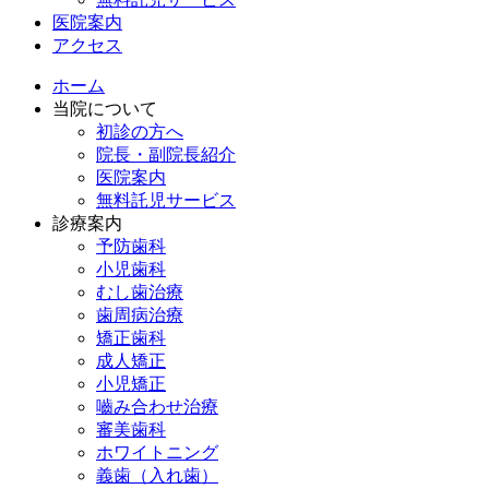
医院案内
アクセス
ホーム
当院について
初診の方へ
院長・副院長紹介
医院案内
無料託児サービス
診療案内
予防歯科
小児歯科
むし歯治療
歯周病治療
矯正歯科
成人矯正
小児矯正
嚙み合わせ治療
審美歯科
ホワイトニング
義歯（入れ歯）