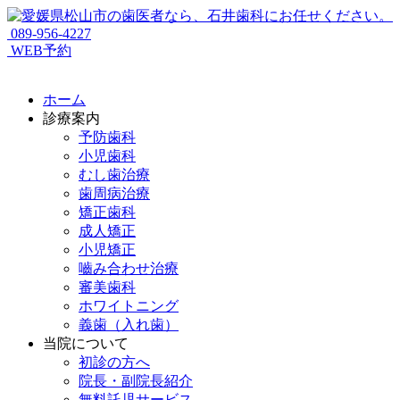
089-956-4227
WEB予約
ホーム
診療案内
予防歯科
小児歯科
むし歯治療
歯周病治療
矯正歯科
成人矯正
小児矯正
嚙み合わせ治療
審美歯科
ホワイトニング
義歯（入れ歯）
当院について
初診の方へ
院長・副院長紹介
無料託児サービス