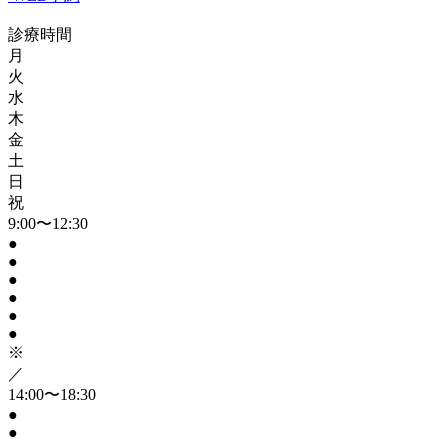
診療時間
月
火
水
木
金
土
日
祝
9:00〜12:30
●
●
●
●
●
●
※
／
14:00〜18:30
●
●